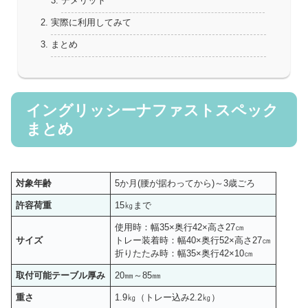
デメリット
実際に利用してみて
まとめ
イングリッシーナファストスペック
まとめ
対象年齢
5か月(腰が据わってから)～3歳ごろ
許容荷重
15㎏まで
使用時：幅35×奥行42×高さ27㎝
サイズ
トレー装着時：幅40×奥行52×高さ27㎝
折りたたみ時：幅35×奥行42×10㎝
取付可能テーブル厚み
20㎜～85㎜
重さ
1.9㎏（トレー込み2.2㎏）