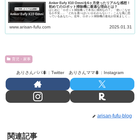
Anker Eufy X10 Omniを6ヶ月使ったリアルな感想！
初めてのロボット掃除機に最適な理由とは？
はじめに「ロボット掃除機って本当に便利なの？」「使いこなせ
るか不安…」「どれを選べばいいかわからない！」こんな風に思
っているあなたへ。近年、ロボット掃除機の進化が目覚ましく、
多くのメーカーから高機能な製品が登場しています。その中で
も、Ank...
www.arisan-fufu.com
2025.01.31
育児・家事
ありさんパパ🐜：Twitter ありさんママ🐜：Instagram
arisan-fufu-blog
関連記事