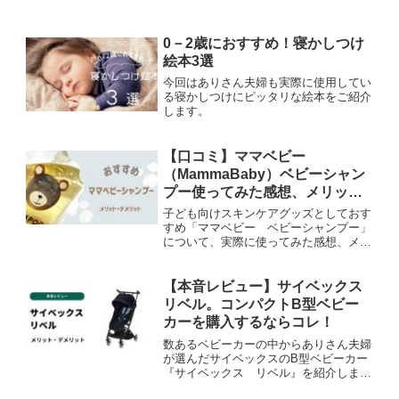
0－2歳におすすめ！寝かしつけ
絵本3選
今回はありさん夫婦も実際に使用してい
る寝かしつけにピッタリな絵本をご紹介
します。
【口コミ】ママベビー
（MammaBaby）ベビーシャン
プー使ってみた感想、メリッ
ト・デメリット
子ども向けスキンケアグッズとしておす
すめ「ママベビー ベビーシャンプー」
について、実際に使ってみた感想、メリ
ット・デメリットをご紹介していきま
す。
【本音レビュー】サイベックス
リベル。コンパクトB型ベビー
カーを購入するならコレ！
数あるベビーカーの中からありさん夫婦
が選んだサイベックスのB型ベビーカー
『サイベックス リベル』を紹介しま
す！