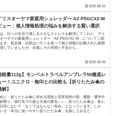
2025.08.10
イリスオーヤマ家庭用シュレッダー AZ-P5GCX2-W
ビュー：個人情報処理の悩みを解決する賢い選択
は、日々の生活で感じる小さなストレスを解消してくれた、アイ
オーヤマの家庭用シュレッダー「AZ-P5GCX2-W」についてご紹
ます。私自身、以前はハサミを使って個人情報が記載された紙類
理していましたが、次第にその手間と不安から...
2025.08.09
超軽量112g】モンベルトラベルアンブレラ55徹底レ
ュー！ユニクロ・無印との比較も【折りたたみ傘の
適解】
めに：折りたたみ傘に求める理想と現実突然の雨、通勤・通学中
砂降り、旅行先での急な天候の変化――。折りたたみ傘は、私た
日常において「なくてはならない存在」となっています。しか
いざ「本当に使いやすい折りたたみ傘」を探してみると、...