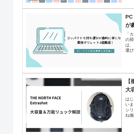
P
が
「カ
の荷
は、
運び
【徹
大
はじ
いま
シリ
ね備