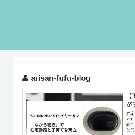
arisan-fufu-blog
【正
が
在宅
とだ
聞こ
と痛