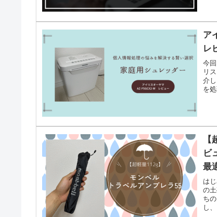
ア
レ
今回
リス
介し
を処
【
ビ
最
はじ
の土
ちの
し、