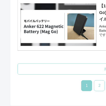
【1
G
イ
Ank
Ba
です
1
2