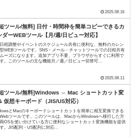
2025.08.16
時短ツール/無料] 日付・時間枠を簡単コピーできるカ
ンダーWEBツール【月/週/日ビュー対応】
日程調整やイベントのスケジュール共有に便利な、無料のカレン
型WEBツールです。SNS・メール・チャットツールでの日程共有
ムーズになります。追加アプリ不要、ブラウザからすぐに利用で
す。このツールの主な機能月／週／日ビュー切替可...
2025.08.11
短ツール/無料]Windows ⇔ Mac ショートカット変
& 仮想キーボード（JIS/US対応）
ndowsとMacのキーボードショートカットを簡単に相互変換できる
Webツールです。このツールは、MacからWindowsへ移行した方
両OSを使い分けている方に便利なショートカット変換機能を提供
す。JIS配列・US配列に対応...