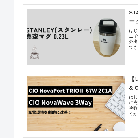
ST
ー
はじ
ニで
外出
でき
【レ
& 
はじ
に充
複数
うか