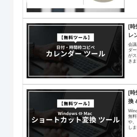
[
レ
会議
ダー
がス
きま
[時
換 
Wi
無料
や、
しま