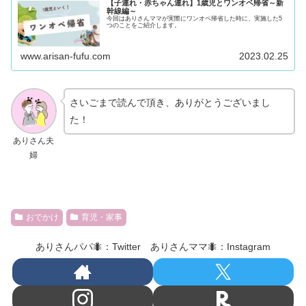
【子連れ・赤ちゃん連れ】1歳児とワンオペ帰省～新
幹線編～
今回はありさんママが実際にワンオペ帰省した時に、実施した5
つのことをご紹介します。
www.arisan-fufu.com
2023.02.25
さいごまで読んで頂き、ありがとうございまし
た！
ありさん夫
婦
おでかけ
育児・家事
ありさんパパ🐜：Twitter ありさんママ🐜：Instagram