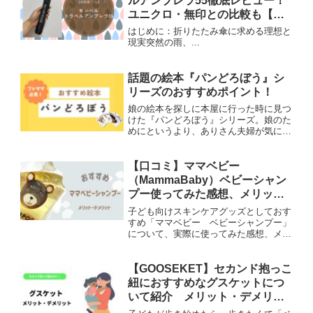
ルアンブレラ55徹底レビュー！
ユニクロ・無印との比較も【折
りたたみ傘の最適解】
はじめに：折りたたみ傘に求める理想と
現実突然の雨、...
話題の絵本『パンどろぼう』シ
リーズのおすすめポイント！
娘の絵本を探しに本屋に行った時に見つ
けた『パンどろぼう』シリーズ。娘のた
めにというより、ありさん夫婦が気にな
って全シリーズ集めてしまいました。
【口コミ】ママベビー
（MammaBaby）ベビーシャン
プー使ってみた感想、メリッ
ト・デメリット
子ども向けスキンケアグッズとしておす
すめ「ママベビー ベビーシャンプー」
について、実際に使ってみた感想、メリ
ット・デメリットをご紹介していきま
す。
【GOOSEKET】セカンド抱っこ
紐におすすめなグスケットにつ
いて紹介 メリット・デメリッ
ト