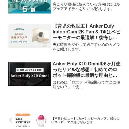
肩こりや腰痛に悩んでいる方向けにセル
フケアアイテムを5つご紹介します。
【育児の救世主】Anker Eufy
IndoorCam 2K Pan & Tiltはベビ
ーモニターの最適解！後悔しな
い理由を徹底解説
夫婦時間を安心して過ごすためのカメラ
をご紹介します。
Anker Eufy X10 Omniを6ヶ月使
ったリアルな感想！初めてのロ
ボット掃除機に最適な理由と
は？
はじめに「ロボット掃除機って本当に便
利なの？」「使...
【本音レビュー】b.boxシッピーカップ。漏れな
いストローマグ選ぶならこれ！