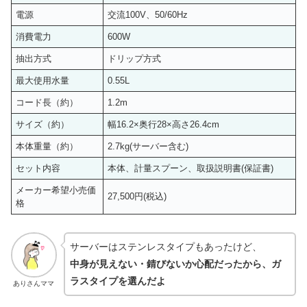
電源
交流100V、50/60Hz
消費電力
600W
抽出方式
ドリップ方式
最大使用水量
0.55L
コード長（約）
1.2m
サイズ（約）
幅16.2×奥行28×高さ26.4cm
本体重量（約）
2.7kg(サーバー含む)
セット内容
本体、計量スプーン、取扱説明書(保証書)
メーカー希望小売価
27,500円(税込)
格
サーバーはステンレスタイプもあったけど、
中身が見えない・錆びないか心配だったから、ガ
ラスタイプを選んだよ
ありさんママ