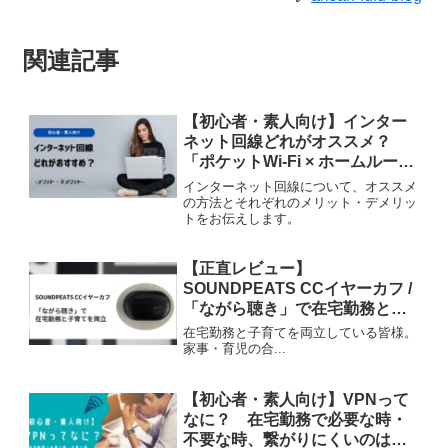
関連記事
【初心者・素人向け】インター
ネット回線どれがオススメ？
「ポケットWi-Fi × ホームルータ
ー × 光回線」それぞれの違いと
インターネット回線について、オススメ
メリット・デメリット
の方法とそれぞれのメリット・デメリッ
トをお伝えします。
【正直レビュー】
SOUNDPEATS CCイヤーカフ /
「ながら聴き」で在宅勤務と子
育てを両立
在宅勤務と子育てを両立している皆様。
家事・育児の合...
【初心者・素人向け】VPNって
なに？ 在宅勤務で必要な時・
不要な時、繋がりにくいのはな