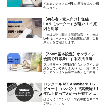
ぜ？
初心者の方向けにVPNの基礎知識をご紹
介します。
【初心者・素人向け】無線
LAN（ルーター）が遅い！？原
因と対策
「無線LANに関する基礎知識」と「無線
LAN（ルーター）の通信速度が遅くなる
原因」をご紹介します。
【Zoom基本設定】オンライン
会議で好印象にする方法３選
フルリモートで毎日何件もオンライン会
議をしているありさんパパが「好印象に
なるオンライン会議の基本」をご紹介し
ます。
ロジクール MX Anywhere 3 レ
ビュー｜コンパクトで高機能！1
年以上使ってわかった魅力と
は？
はじめに「コンパクトで高機能なマウス
が欲しい！」と...