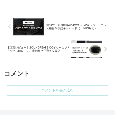
[時短ツール/無料]Windows ⇔ Mac ショートカッ
ト変換 & 仮想キーボード（JIS/US対応）
【正直レビュー】SOUNDPEATS CCイヤーカフ /
「ながら聴き」で在宅勤務と子育てを両立
コメント
コメントを書き込む