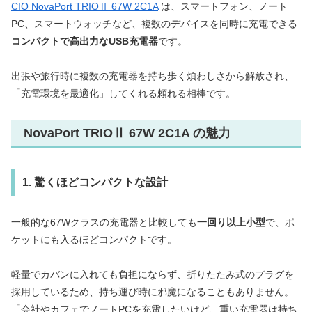
CIO NovaPort TRIOⅡ 67W 2C1A
は、スマートフォン、ノート
PC、スマートウォッチなど、複数のデバイスを同時に充電できる
コンパクトで高出力なUSB充電器
です。
出張や旅行時に複数の充電器を持ち歩く煩わしさから解放され、
「充電環境を最適化」してくれる頼れる相棒です。
NovaPort TRIOⅡ 67W 2C1A の魅力
1. 驚くほどコンパクトな設計
一般的な67Wクラスの充電器と比較しても
一回り以上小型
で、ポ
ケットにも入るほどコンパクトです。
軽量でカバンに入れても負担にならず、折りたたみ式のプラグを
採用しているため、持ち運び時に邪魔になることもありません。
「会社やカフェでノートPCを充電したいけど、重い充電器は持ち