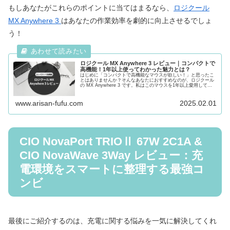
もしあなたがこれらのポイントに当てはまるなら、
ロジクール
MX Anywhere 3
はあなたの作業効率を劇的に向上させるでしょ
う！
ロジクール MX Anywhere 3 レビュー｜コンパクトで
高機能！1年以上使ってわかった魅力とは？
はじめに「コンパクトで高機能なマウスが欲しい！」と思ったこ
とはありませんか？そんなあなたにおすすめなのが、ロジクール
の MX Anywhere 3 です。私はこのマウスを1年以上愛用してい
ますが、非常に満足しています。特に気に入っているのが...
www.arisan-fufu.com
2025.02.01
CIO NovaPort TRIOⅡ 67W 2C1A &
CIO NovaWave 3Way レビュー：充
電環境をスマートに整理する最強コ
ンビ
最後にご紹介するのは、充電に関する悩みを一気に解決してくれ