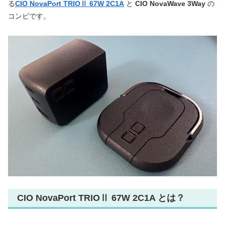
る
CIO NovaPort TRIOⅡ 67W 2C1A
と
CIO NovaWave 3Way
の
コンビです。
CIO NovaPort TRIOⅡ 67W 2C1A とは？