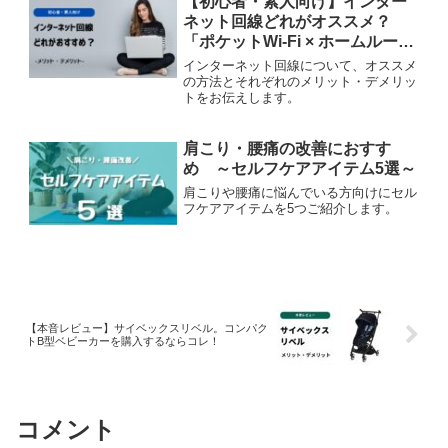
【初心者・素人向け】インター
ネット回線どれがオススメ？
「ポケットWi-Fi × ホームルータ
ー × 光回線」それぞれの違いと
インターネット回線について、オススメ
メリット・デメリット
の方法とそれぞれのメリット・デメリッ
トをお伝えします。
肩こり・腰痛の改善におすす
め ～セルフケアアイテム5選～
肩こりや腰痛に悩んでいる方向けにセル
フケアアイテムを5つご紹介します。
【本音レビュー】サイベックスリベル。コンパク
トB型ベビーカーを購入するならコレ！
コメント