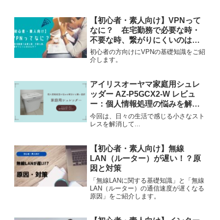
【初心者・素人向け】VPNって
なに？ 在宅勤務で必要な時・
不要な時、繋がりにくいのはな
ぜ？
初心者の方向けにVPNの基礎知識をご紹
介します。
アイリスオーヤマ家庭用シュレ
ッダー AZ-P5GCX2-W レビュ
ー：個人情報処理の悩みを解決
する賢い選択
今回は、日々の生活で感じる小さなスト
レスを解消して...
【初心者・素人向け】無線
LAN（ルーター）が遅い！？原
因と対策
「無線LANに関する基礎知識」と「無線
LAN（ルーター）の通信速度が遅くなる
原因」をご紹介します。