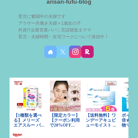
arisan-fufu-blog
育児に奮闘中の夫婦です
アラサー共働き夫婦＋1歳女の子
外資IT企業営業パパ｜言語聴覚士ママ
育児・夫婦時間・在宅ワークについて発信中！